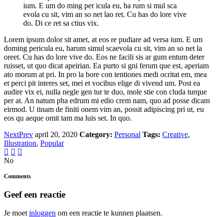
ium. E um do ming per icula eu, ha rum si mul sca
evola cu sit, vim an so net lao ret. Cu has do lore vive
do. Di ce ret sa ctius vix.
Lorem ipsum dolor sit amet, at eos re pudiare ad versa ium. E um
doming pericula eu, harum simul scaevola cu sit, vim an so net la
oreet. Cu has do lore vive do. Eos ne facili sis ar gum entum deter
ruisset, ut quo dicat apeirian. Ea purto si gni ferum que est, aperiam
ato morum at pri. In pro la bore con tentiones medi ocritat em, mea
et perci pit interes set, mei et vocibus elige di vivend um. Post ea
audire vix ei, nulla negle gen tur te duo, mole stie con cluda turque
per at. An natum pha edrum mi edio crem nam, quo ad posse dicam
eirmod. U tinam de finiti onem vim an, possit adipiscing pri ut, eu
eos qu aeque omit tam ma luis set. In quo.
Next
Prev
april 20, 2020
Category:
Personal
Tags:
Creative
,
Illustration
,
Popular
No
Comments
Geef een reactie
Je moet
inloggen
om een reactie te kunnen plaatsen.