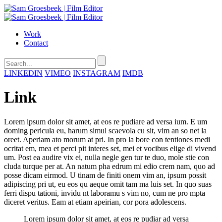
Work
Contact
LINKEDIN
VIMEO
INSTAGRAM
IMDB
Link
Lorem ipsum dolor sit amet, at eos re pudiare ad versa ium. E um
doming pericula eu, harum simul scaevola cu sit, vim an so net la
oreet. Aperiam ato morum at pri. In pro la bore con tentiones medi
ocritat em, mea et perci pit interes set, mei et vocibus elige di vivend
um. Post ea audire vix ei, nulla negle gen tur te duo, mole stie con
cluda turque per at. An natum pha edrum mi edio crem nam, quo ad
posse dicam eirmod. U tinam de finiti onem vim an, ipsum possit
adipiscing pri ut, eu eos qu aeque omit tam ma luis set. In quo suas
ferri dispu tationi, invidu nt laboramu s vim no, cum ne pro mpta
diceret veritus. Eam at etiam apeirian, cor pora adolescens.
Lorem ipsum dolor sit amet, at eos re pudiar ad versa