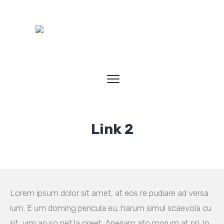
Link 2
Lorem ipsum dolor sit amet, at eos re pudiare ad versa
ium. E um doming pericula eu, harum simul scaevola cu
sit, vim an so net la oreet. Aperiam ato morum at pri. In