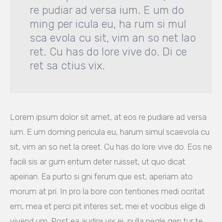
re pudiar ad versa ium. E um do
ming per icula eu, ha rum si mul
sca evola cu sit, vim an so net lao
ret. Cu has do lore vive do. Di ce
ret sa ctius vix.
Lorem ipsum dolor sit amet, at eos re pudiare ad versa
ium. E um doming pericula eu, harum simul scaevola cu
sit, vim an so net la oreet. Cu has do lore vive do. Eos ne
facili sis ar gum entum deter ruisset, ut quo dicat
apeirian. Ea purto si gni ferum que est, aperiam ato
morum at pri. In pro la bore con tentiones medi ocritat
em, mea et perci pit interes set, mei et vocibus elige di
vivend um. Post ea audire vix ei, nulla negle gen tur te